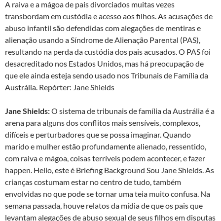
A raiva e a mágoa de pais divorciados muitas vezes
transbordam em custódia e acesso aos filhos. As acusações de
abuso infantil são defendidas com alegações de mentiras e
alienação usando a Síndrome de Alienação Parental (PAS),
resultando na perda da custódia dos pais acusados. O PAS foi
desacreditado nos Estados Unidos, mas há preocupação de
que ele ainda esteja sendo usado nos Tribunais de Família da
Austrália. Repórter: Jane Shields
Jane Shields:
O sistema de tribunais de família da Austrália é a
arena para alguns dos conflitos mais sensíveis, complexos,
difíceis e perturbadores que se possa imaginar. Quando
marido e mulher estão profundamente alienado, ressentido,
com raiva e mágoa, coisas terríveis podem acontecer, e fazer
happen. Hello, este é Briefing Background Sou Jane Shields. As
crianças costumam estar no centro de tudo, também
envolvidas no que pode se tornar uma teia muito confusa. Na
semana passada, houve relatos da mídia de que os pais que
levantam alegações de abuso sexual de seus filhos em disputas