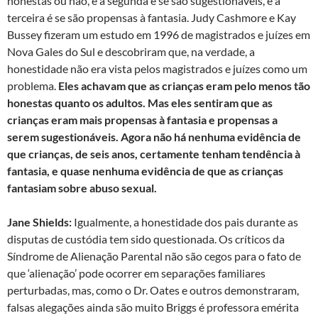
honestas ou não, e a segunda é se são sugestionáveis, e a
terceira é se são propensas à fantasia. Judy Cashmore e Kay
Bussey fizeram um estudo em 1996 de magistrados e juízes em
Nova Gales do Sul e descobriram que, na verdade, a
honestidade não era vista pelos magistrados e juízes como um
problema.
Eles achavam que as crianças eram pelo menos tão
honestas quanto os adultos. Mas eles sentiram que as
crianças eram mais propensas à fantasia e propensas a
serem sugestionáveis. Agora não há nenhuma evidência de
que crianças, de seis anos, certamente tenham tendência à
fantasia, e quase nenhuma evidência de que as crianças
fantasiam sobre abuso sexual.
Jane Shields:
Igualmente, a honestidade dos pais durante as
disputas de custódia tem sido questionada. Os críticos da
Síndrome de Alienação Parental não são cegos para o fato de
que ‘alienação’ pode ocorrer em separações familiares
perturbadas, mas, como o Dr. Oates e outros demonstraram,
falsas alegações ainda são muito Briggs é professora emérita