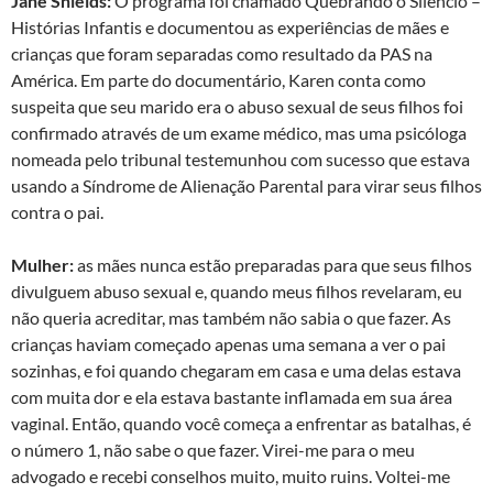
Jane Shields:
O programa foi chamado Quebrando o Silêncio –
Histórias Infantis e documentou as experiências de mães e
crianças que foram separadas como resultado da PAS na
América. Em parte do documentário, Karen conta como
suspeita que seu marido era o abuso sexual de seus filhos foi
confirmado através de um exame médico, mas uma psicóloga
nomeada pelo tribunal testemunhou com sucesso que estava
usando a Síndrome de Alienação Parental para virar seus filhos
contra o pai.
Mulher:
as mães nunca estão preparadas para que seus filhos
divulguem abuso sexual e, quando meus filhos revelaram, eu
não queria acreditar, mas também não sabia o que fazer. As
crianças haviam começado apenas uma semana a ver o pai
sozinhas, e foi quando chegaram em casa e uma delas estava
com muita dor e ela estava bastante inflamada em sua área
vaginal. Então, quando você começa a enfrentar as batalhas, é
o número 1, não sabe o que fazer. Virei-me para o meu
advogado e recebi conselhos muito, muito ruins. Voltei-me