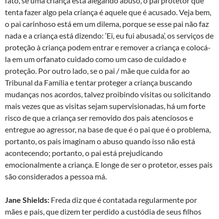
fato, se uma criança está alegando abuso, o pai protetor que
tenta fazer algo pela criança é aquele que é acusado. Veja bem,
o pai carinhoso está em um dilema, porque se esse pai não faz
nada e a criança está dizendo: ‘Ei, eu fui abusada’, os serviços de
proteção à criança podem entrar e remover a criança e colocá-
la em um orfanato cuidado como um caso de cuidado e
proteção. Por outro lado, se o pai / mãe que cuida for ao
Tribunal da Família e tentar proteger a criança buscando
mudanças nos acordos, talvez proibindo visitas ou solicitando
mais vezes que as visitas sejam supervisionadas, há um forte
risco de que a criança ser removido dos pais atenciosos e
entregue ao agressor, na base de que é o pai que é o problema,
portanto, os pais imaginam o abuso quando isso não está
acontecendo; portanto, o pai está prejudicando
emocionalmente a criança. E longe de ser o protetor, esses pais
são considerados a pessoa má.
Jane Shields:
Freda diz que é contatada regularmente por
mães e pais, que dizem ter perdido a custódia de seus filhos