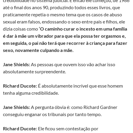
credibilidade no sistema judicial. E então ele começou, de 1986
até o final dos anos 90, produzindo todos esses livros, que
praticamente repetia o mesmo tema que os casos de abuso
sexual eram falsos, endossando o sexo entre pais e filhos, ele
dizia coisas como
‘O caminho curar o incesto em uma família
é dar à mãe um vibrador para que ela possa ter orgasmos e,
em seguida, o pai não terá que recorrer à criança para fazer
sexo, novamente culpando a mãe.
Jane Shields:
As pessoas que ouvem isso vão achar isso
absolutamente surpreendente.
Richard Ducote:
É absolutamente incrível que esse homem
tenha alguma credibilidade.
Jane Shields:
A pergunta óbvia é: como Richard Gardner
conseguiu enganar os tribunais por tanto tempo.
Richard Ducote:
Ele ficou sem contestação por