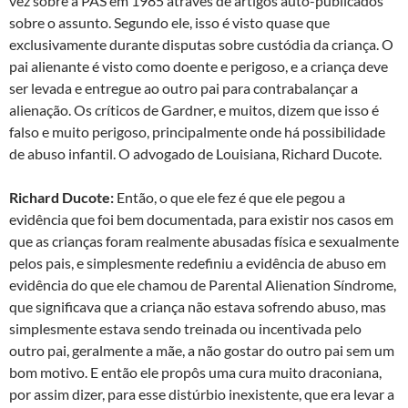
vez sobre a PAS em 1985 através de artigos auto-publicados
sobre o assunto. Segundo ele, isso é visto quase que
exclusivamente durante disputas sobre custódia da criança. O
pai alienante é visto como doente e perigoso, e a criança deve
ser levada e entregue ao outro pai para contrabalançar a
alienação. Os críticos de Gardner, e muitos, dizem que isso é
falso e muito perigoso, principalmente onde há possibilidade
de abuso infantil. O advogado de Louisiana, Richard Ducote.
Richard Ducote:
Então, o que ele fez é que ele pegou a
evidência que foi bem documentada, para existir nos casos em
que as crianças foram realmente abusadas física e sexualmente
pelos pais, e simplesmente redefiniu a evidência de abuso em
evidência do que ele chamou de Parental Alienation Síndrome,
que significava que a criança não estava sofrendo abuso, mas
simplesmente estava sendo treinada ou incentivada pelo
outro pai, geralmente a mãe, a não gostar do outro pai sem um
bom motivo. E então ele propôs uma cura muito draconiana,
por assim dizer, para esse distúrbio inexistente, que era levar a