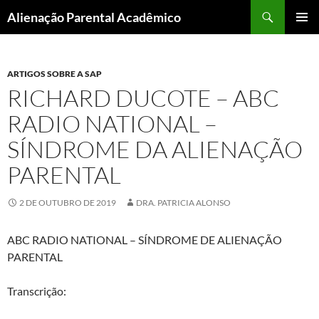
Pular
Pesquisar
Alienação Parental Acadêmico
para
MENU
o
PRINCI
conteúdo
ARTIGOS SOBRE A SAP
RICHARD DUCOTE – ABC
RADIO NATIONAL –
SÍNDROME DA ALIENAÇÃO
PARENTAL
2 DE OUTUBRO DE 2019
DRA. PATRICIA ALONSO
ABC RADIO NATIONAL – SÍNDROME DE ALIENAÇÃO
PARENTAL
Transcrição: