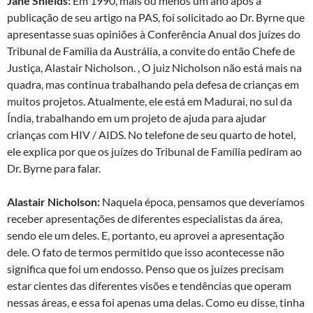
Jane Shields:
Em 1990, mais ou menos um ano após a
publicação de seu artigo na PAS, foi solicitado ao Dr. Byrne que
apresentasse suas opiniões à Conferência Anual dos juízes do
Tribunal de Família da Austrália, a convite do então Chefe de
Justiça, Alastair Nicholson. , O juiz Nicholson não está mais na
quadra, mas continua trabalhando pela defesa de crianças em
muitos projetos. Atualmente, ele está em Madurai, no sul da
Índia, trabalhando em um projeto de ajuda para ajudar
crianças com HIV / AIDS. No telefone de seu quarto de hotel,
ele explica por que os juízes do Tribunal de Família pediram ao
Dr. Byrne para falar.
Alastair Nicholson:
Naquela época, pensamos que deveríamos
receber apresentações de diferentes especialistas da área,
sendo ele um deles. E, portanto, eu aprovei a apresentação
dele. O fato de termos permitido que isso acontecesse não
significa que foi um endosso. Penso que os juízes precisam
estar cientes das diferentes visões e tendências que operam
nessas áreas, e essa foi apenas uma delas. Como eu disse, tinha