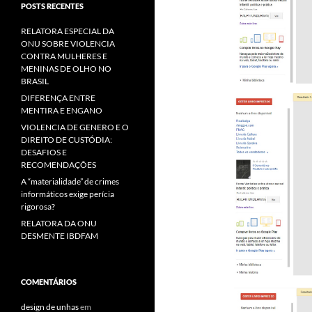
POSTS RECENTES
RELATORA ESPECIAL DA
ONU SOBRE VIOLENCIA
CONTRA MULHERES E
MENINAS DE OLHO NO
BRASIL
DIFERENÇA ENTRE
MENTIRA E ENGANO
VIOLENCIA DE GENERO E O
DIREITO DE CUSTÓDIA:
DESAFIOS E
RECOMENDAÇÕES
A “materialidade” de crimes
informáticos exige perícia
rigorosa?
RELATORA DA ONU
DESMENTE IBDFAM
COMENTÁRIOS
design de unhas
em