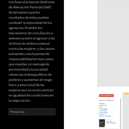
con base al presunto Síndrome
de Alienación Parental (SAP),
de tal manera que los
resultados de éstas puedan
combatir la impunidad de los
agresores; Prohibir los
mecanismos de conciliación o
avenencia entre el agresor y las
víctimas de violencia sexual
contra las mujeres, y las causas
eximentes o excluyentes de
responsabilidad en esos casos,
que mandan un mensaje de
permisividad a la sociedad,
refuerzan el desequilibrio de
poderes y aumentan el riesgo
físico y emocional de las
mujeres que no se encuentran
en igualdad de condiciones en
la negociación
Pesquisar
por: