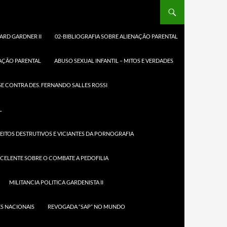
ARD GARDNER II
02-BIBLIOGRAFIA SOBRE ALIENAÇÃO PARENTAL
NAÇÃO PARENTAL
ABUSO SEXUAL INFANTIL – MITOS E VERDADES
O
CA E
E CONTRA DES. FERNANDO SALLES ROSSI
L
tica
EITOS DESTRUTIVOS E VICIANTES DA PORNOGRAFIA
XCELENTE SOBRE O COMBATE A PEDOFILIA
books.google
MILITANCIA POLITICA GARDENISTA II
books?
EAgAAQBAJ
S NACIONAIS
REVOGADA “SAP” NO MUNDO
42&lpg=PA