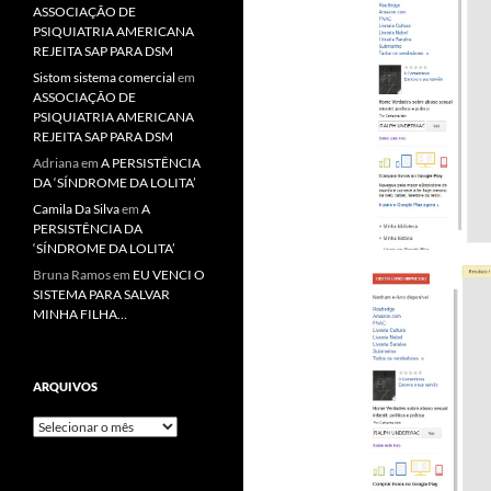
ASSOCIAÇÃO DE
PSIQUIATRIA AMERICANA
REJEITA SAP PARA DSM
Sistom sistema comercial
em
ASSOCIAÇÃO DE
PSIQUIATRIA AMERICANA
REJEITA SAP PARA DSM
Adriana
em
A PERSISTÊNCIA
DA ‘SÍNDROME DA LOLITA’
Camila Da Silva
em
A
PERSISTÊNCIA DA
‘SÍNDROME DA LOLITA’
Bruna Ramos
em
EU VENCI O
SISTEMA PARA SALVAR
MINHA FILHA…
ARQUIVOS
Arquivos