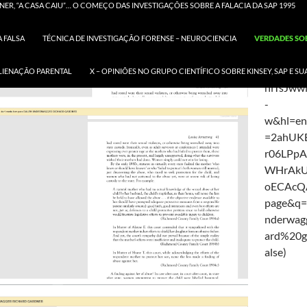
42&dq=r
ER, “A CASA CAIU”… O COMEÇO DAS INVESTIGAÇÕES SOBRE A FALACIA DA SAP 1995
wagger+r
dner&so
 FALSA
TÉCNICA DE INVESTIGAÇÃO FORENSE – NEUROCIENCIA
VERDADES SOB
=ElfrUb
CfU3U0
ALIENAÇÃO PARENTAL
X – OPINIÕES NO GRUPO CIENTÍFICO SOBRE KINSEY, SAP E 
nlTsJw
-
w&hl=e
=2ahUKE
r06LPp
WHrAk
oECAcQ
page&q=
nderwag
ard%20g
alse)