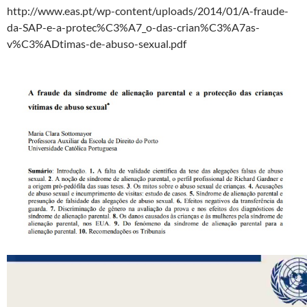
http://www.eas.pt/wp-content/uploads/2014/01/A-fraude-
da-SAP-e-a-protec%C3%A7_o-das-crian%C3%A7as-
v%C3%ADtimas-de-abuso-sexual.pdf