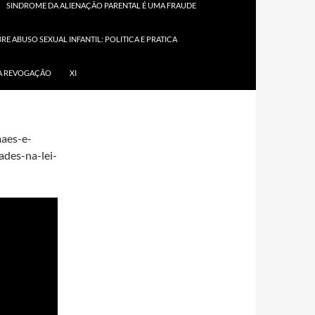
SINDROME DA ALIENAÇÃO PARENTAL É UMA FRAUDE
E ABUSO SEXUAL INFANTIL: POLITICA E PRATICA
r/sdleg-
SUA REVOGAÇÃO
XI
maes-e-
ades-na-lei-