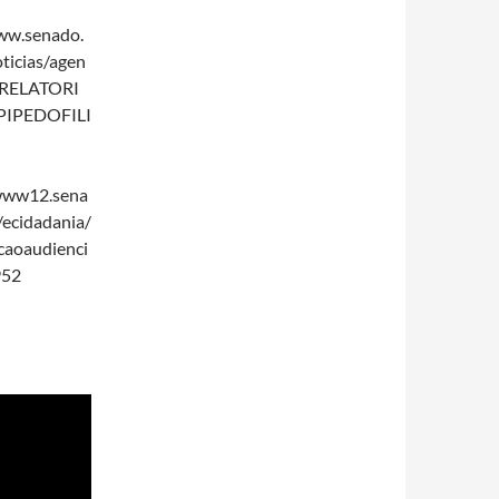
ww.senado.
oticias/agen
s/RELATORI
PIPEDOFILI
/www12.sena
/ecidadania/
acaoaudienci
952