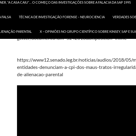
ER, “A CASA CAIU”… O COMEÇO DAS INVESTIGAÇÕES SOBRE A FALACIA DA SAP 1995
 FALSA
TÉCNICA DE INVESTIGAÇÃO FORENSE – NEUROCIENCIA
VERDADES SOBR
DOC-RQS 2772017-20170425
https://legis.senado.leg.b
ALIENAÇÃO PARENTAL
X – OPINIÕES NO GRUPO CIENTÍFICO SOBRE KINSEY, SAP E 
getter/documento?dm=5242616&disposition=inline
https://www12.senado.leg.br/noticias/audios/2018/05/
entidades-denunciam-a-cpi-dos-maus-tratos-irregularid
de-alienacao-parental