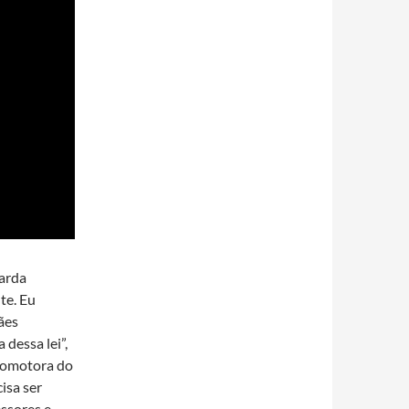
arda
te. Eu
ães
 dessa lei”,
romotora do
isa ser
ssores e