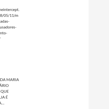
heintercept.
8/05/11/m
tadas-
busadores-
nto-
/
DA MARIA
ÁRIO
 QUE
IA É
A…