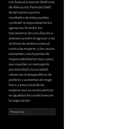
con base al presunto Síndrome
de Alienación Parental (SAP),
de tal manera que los
resultados de éstas puedan
combatir la impunidad de los
agresores; Prohibir los
mecanismos de conciliación o
avenencia entre el agresor y las
víctimas de violencia sexual
contra las mujeres, y las causas
eximentes o excluyentes de
responsabilidad en esos casos,
que mandan un mensaje de
permisividad a la sociedad,
refuerzan el desequilibrio de
poderes y aumentan el riesgo
físico y emocional de las
mujeres que no se encuentran
en igualdad de condiciones en
la negociación
Pesquisar
por: