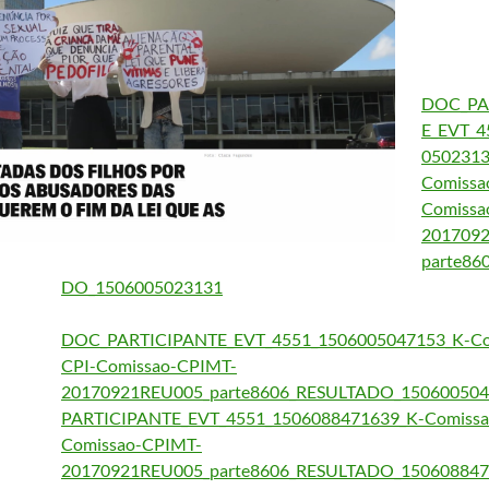
DOC_PA
E_EVT_4
0502313
Comissa
Comissa
201709
parte86
DO_1506005023131
DOC_PARTICIPANTE_EVT_4551_1506005047153_K-Co
CPI-Comissao-CPIMT-
20170921REU005_parte8606_RESULTADO_15060050
PARTICIPANTE_EVT_4551_1506088471639_K-Comissa
Comissao-CPIMT-
20170921REU005_parte8606_RESULTADO_15060884