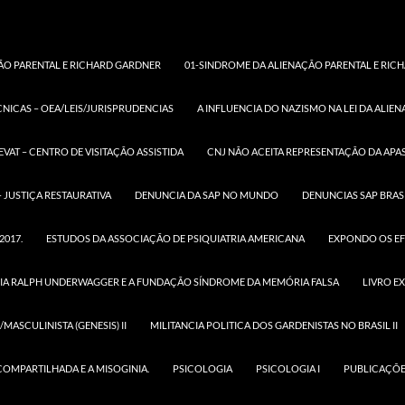
ÃO PARENTAL E RICHARD GARDNER
01-SINDROME DA ALIENAÇÃO PARENTAL E RICH
CNICAS – OEA/LEIS/JURISPRUDENCIAS
A INFLUENCIA DO NAZISMO NA LEI DA ALIE
CONGRESSO NACIONAL
BRASILEIRO
EVAT – CENTRO DE VISITAÇÃO ASSISTIDA
CNJ NÃO ACEITA REPRESENTAÇÃO DA APAS
 JUSTIÇA RESTAURATIVA
DENUNCIA DA SAP NO MUNDO
DENUNCIAS SAP BRAS
RELATÓRIO DA CPI PELO RELATOR SENADOR JOSÉ 
2017.
ESTUDOS DA ASSOCIAÇÃO DE PSIQUIATRIA AMERICANA
EXPONDO OS EF
IA RALPH UNDERWAGGER E A FUNDAÇÃO SÍNDROME DA MEMÓRIA FALSA
LIVRO E
MASCULINISTA (GENESIS) II
MILITANCIA POLITICA DOS GARDENISTAS NO BRASIL II
COMPARTILHADA E A MISOGINIA.
PSICOLOGIA
PSICOLOGIA I
PUBLICAÇÕE