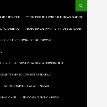
ARD GARDNER II
02-BIBLIOGRAFIA SOBRE ALIENAÇÃO PARENTAL
NAÇÃO PARENTAL
ABUSO SEXUAL INFANTIL – MITOS E VERDADES
E CONTRA DES. FERNANDO SALLES ROSSI
IL
MEDEIROS
EITOS DESTRUTIVOS E VICIANTES DA PORNOGRAFIA
XCELENTE SOBRE O COMBATE A PEDOFILIA
MILITANCIA POLITICA GARDENISTA II
S NACIONAIS
REVOGADA “SAP” NO MUNDO