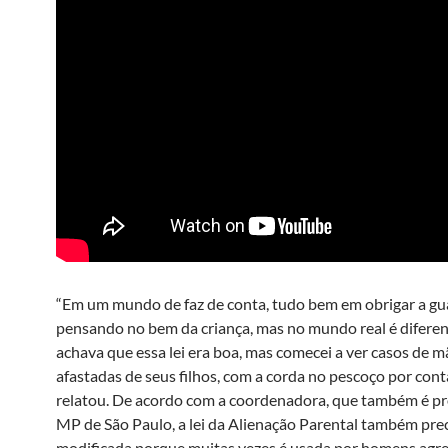
“Em um mundo de faz de conta, tudo bem em obrigar a gu
pensando no bem da criança, mas no mundo real é diferen
achava que essa lei era boa, mas comecei a ver casos de m
afastadas de seus filhos, com a corda no pescoço por conta
relatou. De acordo com a coordenadora, que também é p
MP de São Paulo, a lei da Alienação Parental também prec
modificada porque muitas vezes é usada por homens agre