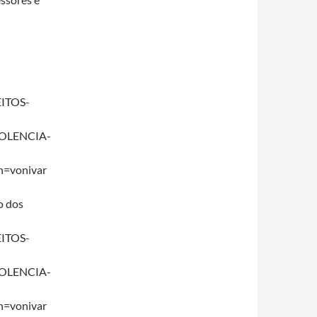
EITOS-
OLENCIA-
n=vonivar
o dos
EITOS-
OLENCIA-
n=vonivar