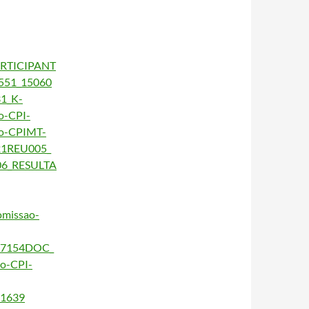
RTICIPANT
551_15060
1_K-
o-CPI-
o-CPIMT-
21REU005_
06_RESULTA
missao-
47154
DOC_
o-CPI-
71639