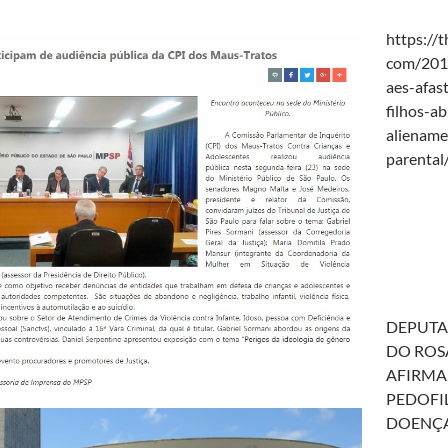
https://t
com/201
aes-afas
filhos-a
aliename
parental
DEPUTA
DO ROS
AFIRMA
PEDOFIL
DOENÇ