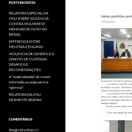
POSTS RECENTES
RELATORA ESPECIAL DA
ONU SOBRE VIOLENCIA
CONTRA MULHERES E
MENINAS DE OLHO NO
BRASIL
DIFERENÇA ENTRE
MENTIRA E ENGANO
VIOLENCIA DE GENERO E O
DIREITO DE CUSTÓDIA:
DESAFIOS E
RECOMENDAÇÕES
A “materialidade” de crimes
informáticos exige perícia
rigorosa?
RELATORA DA ONU
DESMENTE IBDFAM
COMENTÁRIOS
design de unhas
em