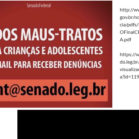
http://w
gov.br/n
cia/pdf
OFinalC
A.pdf
https:/
do.leg.br
visualiz
a?id=11