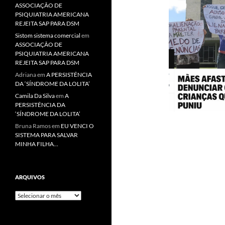
ASSOCIAÇÃO DE
PSIQUIATRIA AMERICANA
REJEITA SAP PARA DSM
Sistom sistema comercial
em
ASSOCIAÇÃO DE
PSIQUIATRIA AMERICANA
REJEITA SAP PARA DSM
Adriana
em
A PERSISTÊNCIA
DA ‘SÍNDROME DA LOLITA’
Camila Da Silva
em
A
PERSISTÊNCIA DA
‘SÍNDROME DA LOLITA’
Bruna Ramos
em
EU VENCI O
SISTEMA PARA SALVAR
MINHA FILHA…
ARQUIVOS
Arquivos