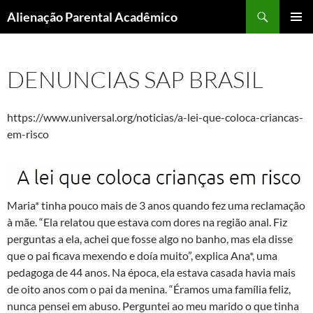
Pular
Pesquisar
Alienação Parental Acadêmico
para
MENU
o
PRINCI
conteúdo
DENUNCIAS SAP BRASIL
https://www.universal.org/noticias/a-lei-que-coloca-criancas-
em-risco
Maria* tinha pouco mais de 3 anos quando fez uma reclamação
à mãe. “Ela relatou que estava com dores na região anal. Fiz
perguntas a ela, achei que fosse algo no banho, mas ela disse
que o pai ficava mexendo e doía muito”, explica Ana*, uma
pedagoga de 44 anos. Na época, ela estava casada havia mais
de oito anos com o pai da menina. “Éramos uma família feliz,
nunca pensei em abuso. Perguntei ao meu marido o que tinha