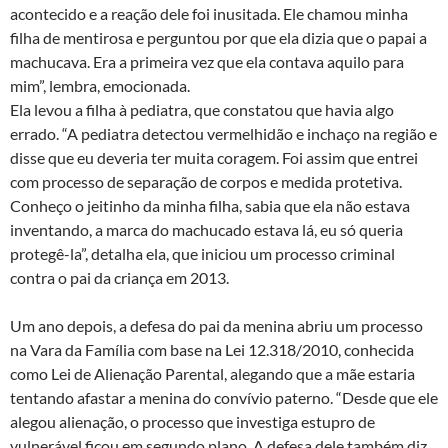
acontecido e a reação dele foi inusitada. Ele chamou minha
filha de mentirosa e perguntou por que ela dizia que o papai a
machucava. Era a primeira vez que ela contava aquilo para
mim”, lembra, emocionada.
Ela levou a filha à pediatra, que constatou que havia algo
errado. “A pediatra detectou vermelhidão e inchaço na região e
disse que eu deveria ter muita coragem. Foi assim que entrei
com processo de separação de corpos e medida protetiva.
Conheço o jeitinho da minha filha, sabia que ela não estava
inventando, a marca do machucado estava lá, eu só queria
protegê-la”, detalha ela, que iniciou um processo criminal
contra o pai da criança em 2013.
Um ano depois, a defesa do pai da menina abriu um processo
na Vara da Família com base na Lei 12.318/2010, conhecida
como Lei de Alienação Parental, alegando que a mãe estaria
tentando afastar a menina do convívio paterno. “Desde que ele
alegou alienação, o processo que investiga estupro de
vulnerável ficou em segundo plano. A defesa dele também diz