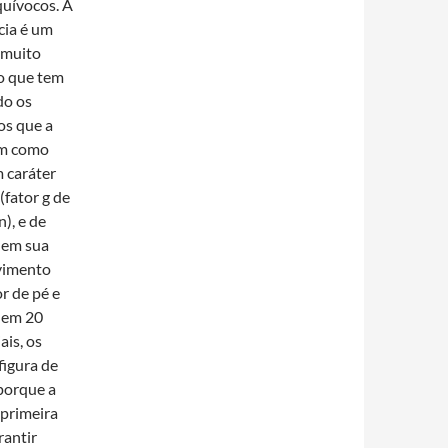
quívocos. A
cia é um
 muito
o que tem
do os
os que a
m como
 caráter
(fator g de
), e de
 em sua
lvimento
r de pé e
, em 20
is, os
figura de
 porque a
 primeira
rantir