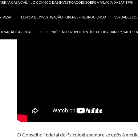
PSICOL
ER, “A CASA CAIU”… O COMEÇO DAS INVESTIGAÇÕES SOBRE A FALACIA DA SAP 1995
 FALSA
TÉCNICA DE INVESTIGAÇÃO FORENSE – NEUROCIENCIA
VERDADES SOBR
ALIENAÇÃO PARENTAL
X – OPINIÕES NO GRUPO CIENTÍFICO SOBRE KINSEY, SAP E 
O Conselho Federal de Psicologia sempre se opôs à medid