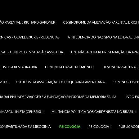
ÃO PARENTAL E RICHARD GARDNER
01-SINDROME DA ALIENAÇÃO PARENTAL E RICH
CNICAS – OEA/LEIS/JURISPRUDENCIAS
A INFLUENCIA DO NAZISMO NA LEI DA ALIE
PSICOLOGIA
EVAT – CENTRO DE VISITAÇÃO ASSISTIDA
CNJ NÃO ACEITA REPRESENTAÇÃO DA APAS
http://w
news/pre
JUSTIÇA RESTAURATIVA
DENUNCIA DA SAP NO MUNDO
DENUNCIAS SAP BRASI
/2008/0
syndrom
2017.
ESTUDOS DA ASSOCIAÇÃO DE PSIQUIATRIA AMERICANA
EXPONDO OS EF
CONSE
FEDERA
IA RALPH UNDERWAGGER E A FUNDAÇÃO SÍNDROME DA MEMÓRIA FALSA
LIVRO E
PSICOL
ASSUME
MASCULINISTA (GENESIS) II
MILITANCIA POLITICA DOS GARDENISTAS NO BRASIL II
“ALIEN
PARENT
COMPARTILHADA E A MISOGINIA.
PSICOLOGIA
PSICOLOGIA I
PUBLICAÇÕE
ASSUNT