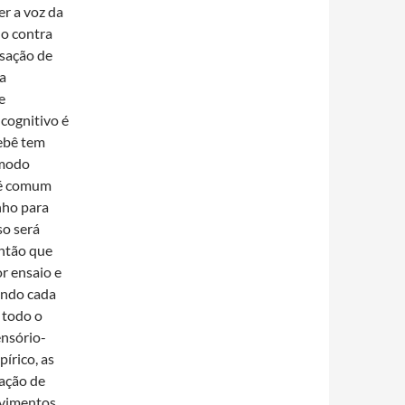
er a voz da
do contra
lsação de
 a
e
 cognitivo é
bebê tem
 modo
 é comum
nho para
so será
então que
or ensaio e
indo cada
 todo o
ensório-
írico, as
nação de
vimentos,