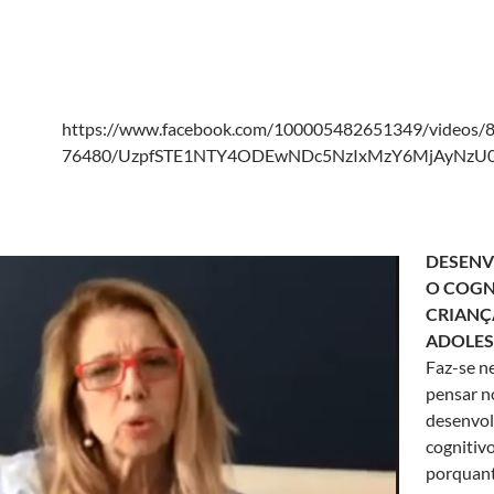
https://www.facebook.com/100005482651349/videos
76480/UzpfSTE1NTY4ODEwNDc5NzIxMzY6MjAyNzU
DESENV
O COGN
CRIANÇ
ADOLES
Faz-se n
pensar n
desenvo
cognitiv
porquant