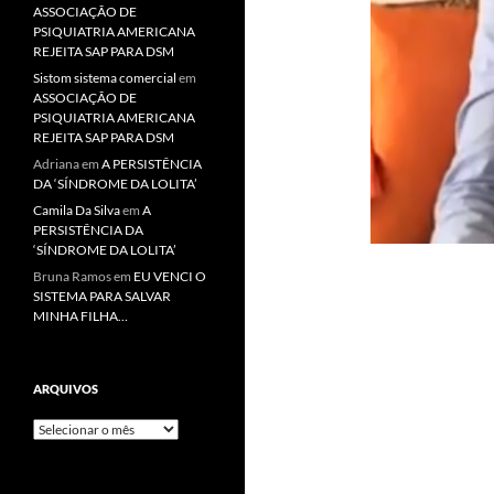
ASSOCIAÇÃO DE
PSIQUIATRIA AMERICANA
REJEITA SAP PARA DSM
Sistom sistema comercial
em
ASSOCIAÇÃO DE
PSIQUIATRIA AMERICANA
REJEITA SAP PARA DSM
Adriana
em
A PERSISTÊNCIA
DA ‘SÍNDROME DA LOLITA’
Camila Da Silva
em
A
PERSISTÊNCIA DA
‘SÍNDROME DA LOLITA’
Bruna Ramos
em
EU VENCI O
SISTEMA PARA SALVAR
MINHA FILHA…
ARQUIVOS
Arquivos