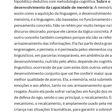
hipotético dedutivo com metodologia cognitiva.
Sobre o
desenvolvimento da capacidade de memória:
A memória
assim como a aquisição da linguagem, o desenvolvimento 
memória, e a linguagem, são baseadas no funcionamento
pensamento concreto. Não se retém por muito tempo na 
discurso decorado, porque ele carece da lógica concreta.
outro conceito também complexo porque ela não se refer
armazenamento das informações. Ela faz parte desta gra
engrenagem, e permeia, e é permeada pelos elementos cog
linguísticos, em parcerias inseparáveis, em ambiência de a
desenvolvimento, nutrido pelo afeto, depende do cogniti
linguístico, ocorrendo de par com estes dois outros vetore
desenvolvimento conjunto que vai lhe conferir maior qua
melhor qualidade de acervo. Ela, a memória, está submeti
emoções e aos afetos, tanto no seu armazenamento quan
resgate. Assim ela pode sofrer variações em função dos 
de defesa do ego, sendo o seu principal, o recalcamento. E
mecanismo, o recalcamento, é amplamente usado pela me
criança nas situações traumáticas, para garantir a sobrev