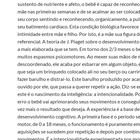
sustento de nutriente e afeto, o bebê é capaz de reconhec
mãe nas primeiras semanas e de se acalmar ao ser coloca
seu corpo sentindo e reconhecendo, organicamente, a pu
seu batimento cardíaco. Esta condição biológica favorece
intimidade entre mãe e filho. Por isto, é a mãe sua figura d
referencial. A teoria de J. Piaget sobre o desenvolvimento
a mais elaborada que se tem. Em torno dos 2/3 meses o 
muitos espasmos psicomotores. Ao mexer suas mãos de
descoordenado, ele acaba por esbarrar em algum objeto,
que seja um brinquedo colocado ali no seu berço ou carri
fazer barulho e distraí-lo. Este barulho produzido por aca
ouvido por ele, que passa a querer repetir a ação. Diz-se 
este é o nascimento da inteligência: a intencionalidade. P
erro o bebê vai aprimorando seus movimentos e consegu
vez mais o resultado que deseja. A experiência é a base de
desenvolvimento cognitivo. A primeira fase é o período s
motor, de 0 a 18 meses, o funcionamento é puramente emp
aquisições se sucedem por repetição e depois por combi
movimentos. É a intencionalidade experimentada nos mo