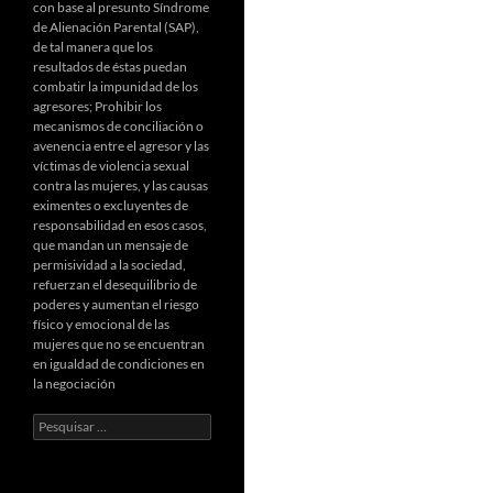
con base al presunto Síndrome
de Alienación Parental (SAP),
de tal manera que los
resultados de éstas puedan
combatir la impunidad de los
agresores; Prohibir los
mecanismos de conciliación o
avenencia entre el agresor y las
víctimas de violencia sexual
contra las mujeres, y las causas
eximentes o excluyentes de
responsabilidad en esos casos,
que mandan un mensaje de
permisividad a la sociedad,
refuerzan el desequilibrio de
poderes y aumentan el riesgo
físico y emocional de las
mujeres que no se encuentran
en igualdad de condiciones en
la negociación
Pesquisar
por: