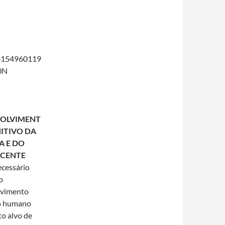
/8154960119
0N
OLVIMENT
ITIVO DA
A E DO
CENTE
ecessário
o
lvimento
o humano
o alvo de