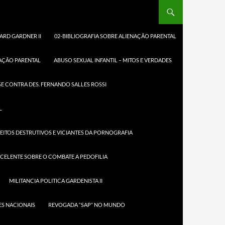
ARD GARDNER II
02-BIBLIOGRAFIA SOBRE ALIENAÇÃO PARENTAL
NAÇÃO PARENTAL
ABUSO SEXUAL INFANTIL – MITOS E VERDADES
E CONTRA DES. FERNANDO SALLES ROSSI
ww.apa.org/
ss/releases
L
1/pas-
e.aspx
EITOS DESTRUTIVOS E VICIANTES DA PORNOGRAFIA
LHO
L DE
XCELENTE SOBRE O COMBATE A PEDOFILIA
OGIA
:
MILITANCIA POLITICA GARDENISTA II
AÇÃO
AL” NÃO É
S NACIONAIS
REVOGADA “SAP” NO MUNDO
O DE