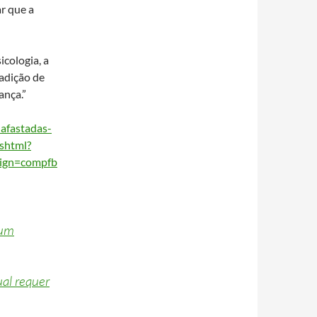
ar que a
icologia, a
radição de
ança.”
afastadas-
.shtml?
ign=compfb
 um
ual requer