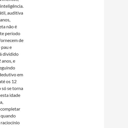
nteligência.
il, auditiva
 anos,
eta não é
te período
 fornecem de
 pau e
á dividido
 anos, e
seguindo
 dedutivo em
até os 12
 só se torna
desta idade
a,
 completar
, quando
 raciocínio