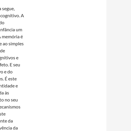
 segue,
cognitivo. A
 do
infância um
 A memória é
e ao simples
nde
nitivos e
feto. E seu
vo e do
s. É este
ntidade e
da às
to no seu
mecanismos
ste
nte da
ivência da