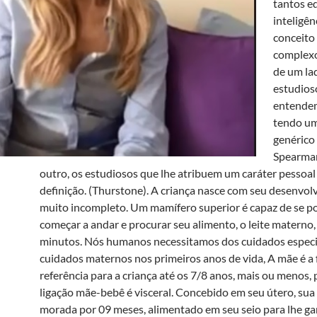
tantos e
inteligên
conceito
complex
de um la
estudios
entende
tendo um
genérico 
Spearman
outro, os estudiosos que lhe atribuem um caráter pessoal
definição. (Thurstone). A criança nasce com seu desenvo
muito incompleto. Um mamífero superior é capaz de se po
começar a andar e procurar seu alimento, o leite materno
minutos. Nós humanos necessitamos dos cuidados especia
cuidados maternos nos primeiros anos de vida, A mãe é a 
referência para a criança até os 7/8 anos, mais ou menos,
ligação mãe-bebê é visceral. Concebido em seu útero, sua
morada por 09 meses, alimentado em seu seio para lhe ga