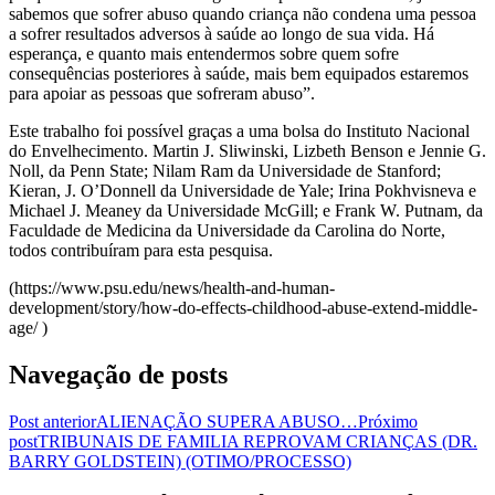
sabemos que sofrer abuso quando criança não condena uma pessoa
a sofrer resultados adversos à saúde ao longo de sua vida. Há
esperança, e quanto mais entendermos sobre quem sofre
consequências posteriores à saúde, mais bem equipados estaremos
para apoiar as pessoas que sofreram abuso”.
Este trabalho foi possível graças a uma bolsa do Instituto Nacional
do Envelhecimento. Martin J. Sliwinski, Lizbeth Benson e Jennie G.
Noll, da Penn State; Nilam Ram da Universidade de Stanford;
Kieran, J. O’Donnell da Universidade de Yale; Irina Pokhvisneva e
Michael J. Meaney da Universidade McGill; e Frank W. Putnam, da
Faculdade de Medicina da Universidade da Carolina do Norte,
todos contribuíram para esta pesquisa.
(https://www.psu.edu/news/health-and-human-
development/story/how-do-effects-childhood-abuse-extend-middle-
age/ )
Navegação de posts
Post anterior
ALIENAÇÃO SUPERA ABUSO…
Próximo
post
TRIBUNAIS DE FAMILIA REPROVAM CRIANÇAS (DR.
BARRY GOLDSTEIN) (OTIMO/PROCESSO)