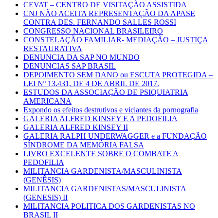
CEVAT – CENTRO DE VISITAÇÃO ASSISTIDA
CNJ NÃO ACEITA REPRESENTAÇÃO DA APASE
CONTRA DES. FERNANDO SALLES ROSSI
CONGRESSO NACIONAL BRASILEIRO
CONSTELAÇÃO FAMILIAR- MEDIAÇÃO – JUSTIÇA
RESTAURATIVA
DENUNCIA DA SAP NO MUNDO
DENUNCIAS SAP BRASIL
DEPOIMENTO SEM DANO ou ESCUTA PROTEGIDA –
LEI Nº 13.431, DE 4 DE ABRIL DE 2017.
ESTUDOS DA ASSOCIAÇÃO DE PSIQUIATRIA
AMERICANA
Expondo os efeitos destrutivos e viciantes da pornografia
GALERIA ALFRED KINSEY E A PEDOFILIA
GALERIA ALFRED KINSEY II
GALERIA RALPH UNDERWAGGER e a FUNDAÇÃO
SÍNDROME DA MEMÓRIA FALSA
LIVRO EXCELENTE SOBRE O COMBATE A
PEDOFILIA
MILITANCIA GARDENISTA/MASCULINISTA
(GENÊSIS)
MILITANCIA GARDENISTAS/MASCULINISTA
(GENESIS) II
MILITANCIA POLITICA DOS GARDENISTAS NO
BRASIL II