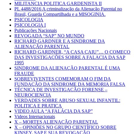
MILITANCIA POLITICA GARDENISTA II
PL 4488/2016 A criminalização da Alienação Parental no
Brasil, Guarda Compartilhada e a MISOGINIA.
PSICOLOGIA
PSICOLOGIA I
Publicações Nacionais
REVOGADA “SAP” NO MUNDO
RICHARD GARDNER E A SINDROME DA
ALIENAÇÃO PARENTAL
RICHARD GARDNER, “A CASA CAIU”… O COMEÇO
DAS INVESTIGAÇÕES SOBRE A FALACIA DA SAP
1995
SINDROME DA ALIENAÇÃO PARENTAL É UMA
FRAUDE
SOBREVIVENTES COMEMORAM O FIM DA
FUNDAÇÃO DA SINDROME DA MEMORIA FALSA
TÉCNICA DE INVESTIGAÇÃO FORENSE –
NEUROCIENCIA
VERDADES SOBRE ABUSO SEXUAL INFANTIL:
POLITICA E PRATICA
VIDEO AULA “A FALÁCIA DA SAP”
Videos Internacionais
X – MORTES ALIENAÇÃO PARENTAL
X – OPINIÕES NO GRUPO CIENTÍFICO SOBRE
KINSEY, SAP E SUA REVOGAÇÃO