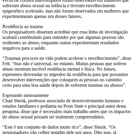
Perfis de cortisol interrompidos foram observados em mulheres que
sofreram abuso sexual na infância e tiveram envelhecimento
epigenético acelerado, mas não foram observados em mulheres que
experimentaram apenas um desses fatores.
Resiliência ao trauma
Os pesquisadores disseram acreditar que essa linha de investigação
acabará contribuindo para entender por que algumas pessoas são
resilientes ao abuso, enquanto outras experimentam resultados
negativos para a saúde.
“Traumas precoces na vida podem acelerar o envelhecimento”, disse
Felt. “Isso não é universal, no entanto. Muitas pessoas que sofrem
abuso mostram incrível resiliência mental e física. No futuro,
esperamos desvendar os segredos da resiliência para que possamos
desenvolver intervenções que coloquem as pessoas no caminho
certo para uma boa saúde depois de sofrerem traumas ou abusos”.
Esperando ansiosamente
Chad Shenk, professor associado de desenvolvimento humano e
estudos familiares e pediatria na Penn State e principal autor desta
pesquisa, disse que é necessário mais trabalho antes que os impactos
do abuso sexual possam ser realmente compreendidos.
“Este é um conjunto de dados muito rico”, disse Shenk. “Os
pesquisadores vão colher insights dele por anos. Dito isso, já