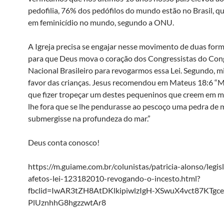
pedofilia, 76% dos pedófilos do mundo estão no Brasil, que
em feminicídio no mundo, segundo a ONU.
A Igreja precisa se engajar nesse movimento de duas for
para que Deus mova o coração dos Congressistas do Con
Nacional Brasileiro para revogarmos essa Lei. Segundo, m
favor das crianças. Jesus recomendou em Mateus 18:6 “
que fizer tropeçar um destes pequeninos que creem em m
lhe fora que se lhe pendurasse ao pescoço uma pedra de m
submergisse na profundeza do mar.”
Deus conta conosco!
https://m.guiame.com.br/colunistas/patricia-alonso/legis
afetos-lei-123182010-revogando-o-incesto.html?
fbclid=IwAR3tZH8AtDKlkipiwlzIgH-XSwuX4vct87KTgce
PlUznhhG8hgzzwtAr8