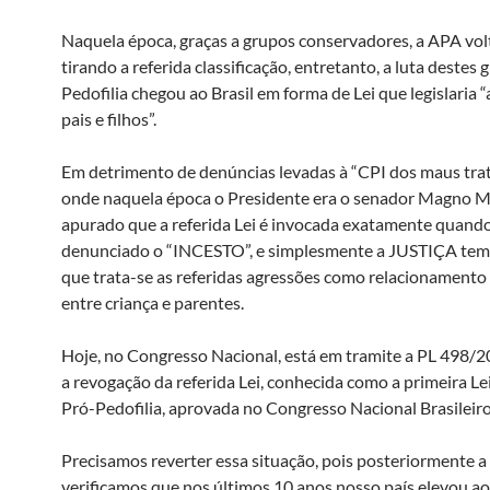
Naquela época, graças a grupos conservadores, a APA volt
tirando a referida classificação, entretanto, a luta destes
Pedofilia chegou ao Brasil em forma de Lei que legislaria “
pais e filhos”.
Em detrimento de denúncias levadas à “CPI dos maus trato
onde naquela época o Presidente era o senador Magno Ma
apurado que a referida Lei é invocada exatamente quando
denunciado o “INCESTO”, e simplesmente a JUSTIÇA tem
que trata-se as referidas agressões como relacionamento
entre criança e parentes.
Hoje, no Congresso Nacional, está em tramite a PL 498/2
a revogação da referida Lei, conhecida como a primeira L
Pró-Pedofilia, aprovada no Congresso Nacional Brasileiro
Precisamos reverter essa situação, pois posteriormente a 
verificamos que nos últimos 10 anos nosso país elevou ao