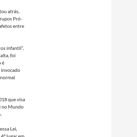
ou atrás,
 grupos Pró-
afetos entre
s infantil”,
lta, foi
 é
 invocado
 normal
018 que visa
ei no Mundo
.
essa Lei,
 4º lugar em