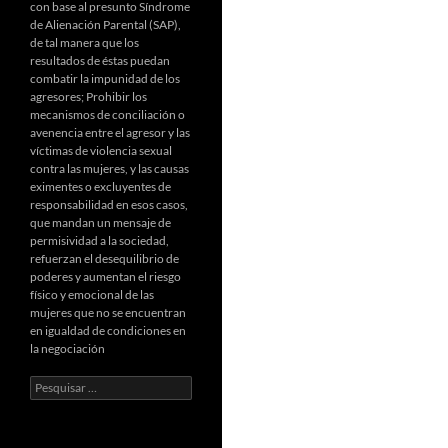
con base al presunto Síndrome
de Alienación Parental (SAP),
de tal manera que los
resultados de éstas puedan
combatir la impunidad de los
agresores; Prohibir los
mecanismos de conciliación o
avenencia entre el agresor y las
víctimas de violencia sexual
contra las mujeres, y las causas
eximentes o excluyentes de
responsabilidad en esos casos,
que mandan un mensaje de
permisividad a la sociedad,
refuerzan el desequilibrio de
poderes y aumentan el riesgo
físico y emocional de las
mujeres que no se encuentran
en igualdad de condiciones en
la negociación
Pesquisar
por: