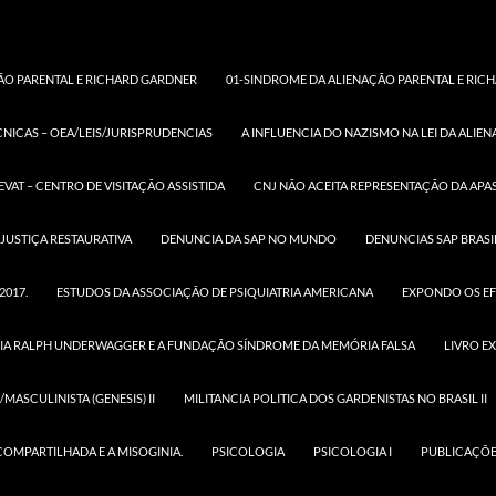
ÃO PARENTAL E RICHARD GARDNER
01-SINDROME DA ALIENAÇÃO PARENTAL E RICH
CNICAS – OEA/LEIS/JURISPRUDENCIAS
A INFLUENCIA DO NAZISMO NA LEI DA ALIE
ARTIGOS SOBRE A SAP
“LEGISLANDO AFETOS” (L
EVAT – CENTRO DE VISITAÇÃO ASSISTIDA
CNJ NÃO ACEITA REPRESENTAÇÃO DA APAS
12318/2010) REVOGAND
JUSTIÇA RESTAURATIVA
DENUNCIA DA SAP NO MUNDO
DENUNCIAS SAP BRASI
“INCESTO”
2017.
ESTUDOS DA ASSOCIAÇÃO DE PSIQUIATRIA AMERICANA
EXPONDO OS EF
12 DE AGOSTO DE 2019
DRA. PATRICIA ALONSO
IA RALPH UNDERWAGGER E A FUNDAÇÃO SÍNDROME DA MEMÓRIA FALSA
LIVRO E
A Lei 12318/2010, mais conhecida como Lei da Alienação 
foi “vendida” ao Congresso Nacional Brasileiro como uma
MASCULINISTA (GENESIS) II
MILITANCIA POLITICA DOS GARDENISTAS NO BRASIL II
protegeria as crianças da Síndrome da Alienação Parental,
a interferência na formação psicológica da criança ou do 
COMPARTILHADA E A MISOGINIA.
PSICOLOGIA
PSICOLOGIA I
PUBLICAÇÕE
promovida ou induzida por um dos genitores, pelos avós 
tenham a criança ou adolescente sob a sua autoridade, g