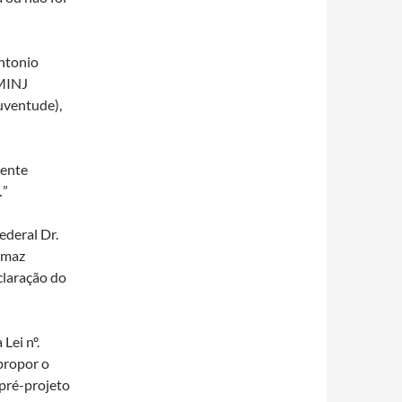
ntonio
AMINJ
Juventude),
mente
…”
ederal Dr.
Tomaz
claração do
Lei nº.
propor o
pré-projeto