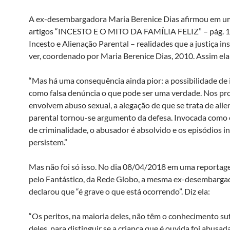
A ex-desembargadora Maria Berenice Dias afirmou em u
artigos “INCESTO E O MITO DA FAMÍLIA FELIZ” – pág. 17
Incesto e Alienação Parental – realidades que a justiça in
ver, coordenado por Maria Berenice Dias, 2010. Assim ela
“Mas há uma consequência ainda pior: a possibilidade de i
como falsa denúncia o que pode ser uma verdade. Nos pr
envolvem abuso sexual, a alegação de que se trata de ali
parental tornou-se argumento da defesa. Invocada como
de criminalidade, o abusador é absolvido e os episódios 
persistem.”
Mas não foi só isso. No dia 08/04/2018 em uma reportag
pelo Fantástico, da Rede Globo, a mesma ex-desembarga
declarou que “é grave o que está ocorrendo”. Diz ela:
“Os peritos, na maioria deles, não têm o conhecimento suf
deles, para distinguir se a criança que é ouvida foi abusad