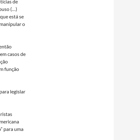
tícias de
buso (…)
 que está se
a manipular o
 então
 em casos de
ação
em função
para legislar
ristas
Americana
o” para uma