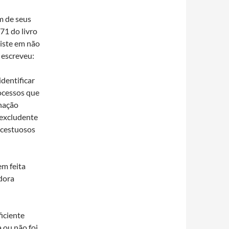
m de seus
1 do livro
siste em não
 escreveu:
dentificar
ocessos que
enação
 excludente
incestuosos
em feita
dora
iciente
a ou não foi