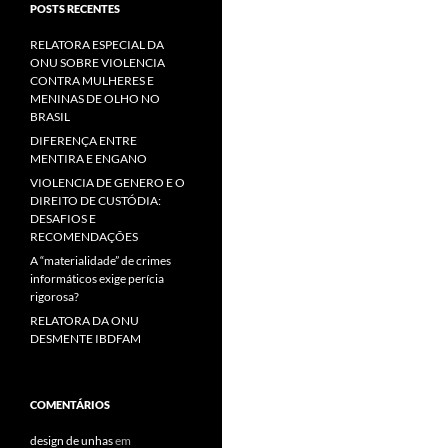
POSTS RECENTES
RELATORA ESPECIAL DA
ONU SOBRE VIOLENCIA
CONTRA MULHERES E
MENINAS DE OLHO NO
BRASIL
DIFERENÇA ENTRE
MENTIRA E ENGANO
VIOLENCIA DE GENERO E O
DIREITO DE CUSTÓDIA:
DESAFIOS E
RECOMENDAÇÕES
A “materialidade” de crimes
informáticos exige perícia
rigorosa?
RELATORA DA ONU
DESMENTE IBDFAM
COMENTÁRIOS
design de unhas
em