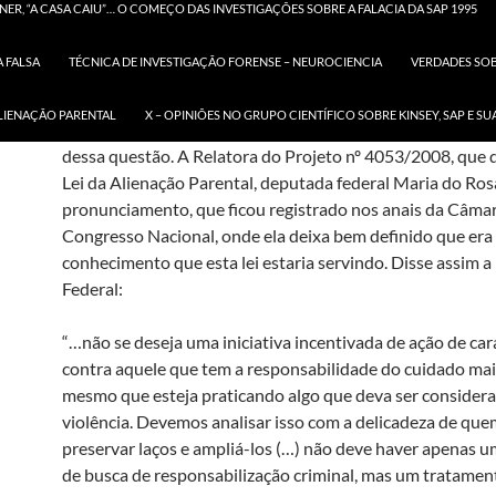
ER, “A CASA CAIU”… O COMEÇO DAS INVESTIGAÇÕES SOBRE A FALACIA DA SAP 1995
vigilância para que repudie genitor ou que cause prejuízo
estabelecimento ou à manutenção de vínculos com este.
 FALSA
TÉCNICA DE INVESTIGAÇÃO FORENSE – NEUROCIENCIA
VERDADES SOBR
Entretanto, manuseando os documentos emitidos em 20
ALIENAÇÃO PARENTAL
X – OPINIÕES NO GRUPO CIENTÍFICO SOBRE KINSEY, SAP E 
verificamos a ata da única audiência pública realizada par
dessa questão. A Relatora do Projeto nº 4053/2008, que 
Lei da Alienação Parental, deputada federal Maria do Ros
pronunciamento, que ficou registrado nos anais da Câma
Congresso Nacional, onde ela deixa bem definido que era
conhecimento que esta lei estaria servindo. Disse assim 
Federal:
“…não se deseja uma iniciativa incentivada de ação de car
contra aquele que tem a responsabilidade do cuidado mais
mesmo que esteja praticando algo que deva ser conside
violência. Devemos analisar isso com a delicadeza de que
preservar laços e ampliá-los (…) não deve haver apenas u
de busca de responsabilização criminal, mas um tratamen