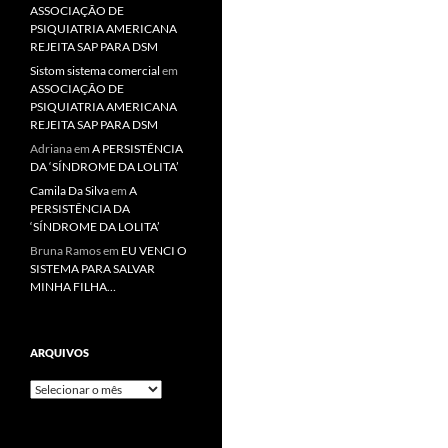
ASSOCIAÇÃO DE
PSIQUIATRIA AMERICANA
REJEITA SAP PARA DSM
Sistom sistema comercial
em
ASSOCIAÇÃO DE
PSIQUIATRIA AMERICANA
REJEITA SAP PARA DSM
Adriana
em
A PERSISTÊNCIA
DA ‘SÍNDROME DA LOLITA’
Camila Da Silva
em
A
PERSISTÊNCIA DA
‘SÍNDROME DA LOLITA’
Bruna Ramos
em
EU VENCI O
SISTEMA PARA SALVAR
MINHA FILHA…
ARQUIVOS
Arquivos