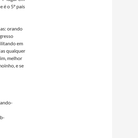
 é o 5º país
mas: orando
gresso
ilitando em
Mas qualquer
im, melhor
oinho, e se
lando-
b-