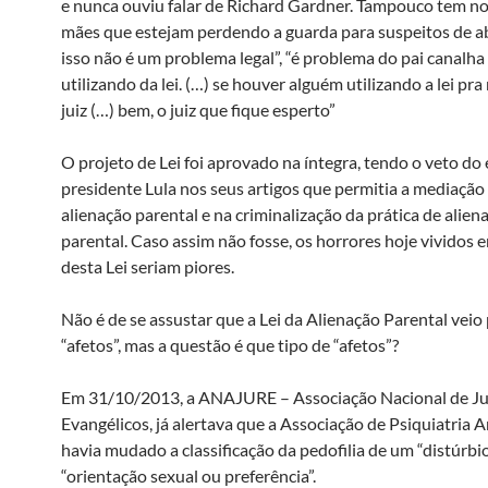
e nunca ouviu falar de Richard Gardner. Tampouco tem no
mães que estejam perdendo a guarda para suspeitos de a
isso não é um problema legal”, “é problema do pai canalha
utilizando da lei. (…) se houver alguém utilizando a lei pr
juiz (…) bem, o juiz que fique esperto”
O projeto de Lei foi aprovado na íntegra, tendo o veto do
presidente Lula nos seus artigos que permitia a mediação
alienação parental e na criminalização da prática de alien
parental. Caso assim não fosse, os horrores hoje vividos 
desta Lei seriam piores.
Não é de se assustar que a Lei da Alienação Parental veio 
“afetos”, mas a questão é que tipo de “afetos”?
Em 31/10/2013, a ANAJURE – Associação Nacional de Ju
Evangélicos, já alertava que a Associação de Psiquiatria 
havia mudado a classificação da pedofilia de um “distúrbi
“orientação sexual ou preferência”.