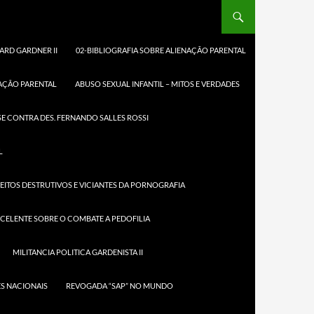
ARD GARDNER II
02-BIBLIOGRAFIA SOBRE ALIENAÇÃO PARENTAL
NAÇÃO PARENTAL
ABUSO SEXUAL INFANTIL – MITOS E VERDADES
EI
E CONTRA DES. FERNANDO SALLES ROSSI
O O
L
EITOS DESTRUTIVOS E VICIANTES DA PORNOGRAFIA
XCELENTE SOBRE O COMBATE A PEDOFILIA
Parental,
 Lei que
MILITANCIA POLITICA GARDENISTA II
 a qual seria
adolescente
S NACIONAIS
REVOGADA “SAP” NO MUNDO
ou pelos que
uarda ou