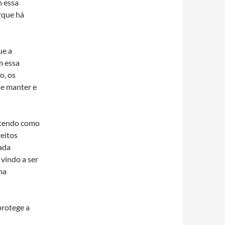
m essa
orque há
ue a
m essa
o, os
de manter e
, tendo como
eitos
ada
vindo a ser
ma
protege a