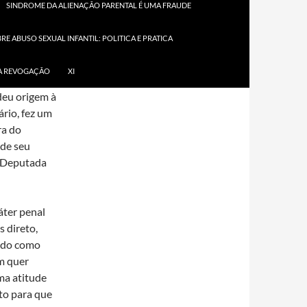
SINDROME DA ALIENAÇÃO PARENTAL É UMA FRAUDE
 ao
E ABUSO SEXUAL INFANTIL: POLITICA E PRATICA
09,
SUA REVOGAÇÃO
XI
a o debate
deu origem à
ário, fez um
ra do
 de seu
a Deputada
áter penal
 direto,
rado como
m quer
ma atitude
to para que