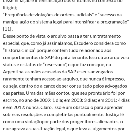
disseminação e intensificação dos sintomas no contexto do
litígio);
“Frequência de violações de ordens judiciais” e “sucesso na
manipulação do sistema legal para intensificar a programação”
[11] .
Desse ponto de vista, o arquivo passa a ter um tratamento
especial, que, como já assinalamos, Escudero considera como
“história clínica” porque contém tudo relacionado aos
comportamentos de SAP do pai alienante. Isso dá ao arquivo o
status e o status de “reservado”, o que faz com que, na
Argentina, as mães acusadas da SAP e seus advogados
raramente tenham acesso ao arquivo, que nunca é impresso,
ou seja, dentro do alcance de ser consultado pelos advogados
das partes. Uma das mães contou que seu prontuário foi por
escrito, no ano de 2009: 1 dia; em 2003: 3 dias; em 2011: 4 dias
e em 2012: nunca. Claro, isso é um obstáculo para aprender
sobre as resoluções e completá-las pontualmente. Justiça lê
como uma violaçãopor parte dos progenitores alienantes, o
que agrava a sua situação legal, o que leva a julgamentos por