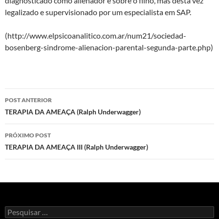
diagnosticado como alienador e sobre o filho, mas desta vez
legalizado e supervisionado por um especialista em SAP.
(http://www.elpsicoanalitico.com.ar/num21/sociedad-
bosenberg-sindrome-alienacion-parental-segunda-parte.php)
Navegação
POST ANTERIOR
de
TERAPIA DA AMEAÇA (Ralph Underwagger)
posts
PRÓXIMO POST
TERAPIA DA AMEAÇA III (Ralph Underwagger)
Pesquisar
por: