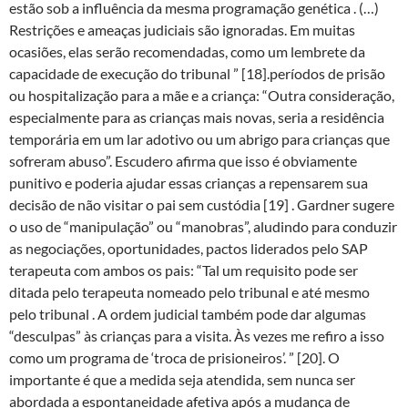
estão sob a influência da mesma programação genética . (…)
Restrições e ameaças judiciais são ignoradas. Em muitas
ocasiões, elas serão recomendadas, como um lembrete da
capacidade de execução do tribunal ” [18].períodos de prisão
ou hospitalização para a mãe e a criança: “Outra consideração,
especialmente para as crianças mais novas, seria a residência
temporária em um lar adotivo ou um abrigo para crianças que
sofreram abuso”. Escudero afirma que isso é obviamente
punitivo e poderia ajudar essas crianças a repensarem sua
decisão de não visitar o pai sem custódia [19] . Gardner sugere
o uso de “manipulação” ou “manobras”, aludindo para conduzir
as negociações, oportunidades, pactos liderados pelo SAP
terapeuta com ambos os pais: “Tal um requisito pode ser
ditada pelo terapeuta nomeado pelo tribunal e até mesmo
pelo tribunal . A ordem judicial também pode dar algumas
“desculpas” às crianças para a visita. Às vezes me refiro a isso
como um programa de ‘troca de prisioneiros’. ” [20]. O
importante é que a medida seja atendida, sem nunca ser
abordada a espontaneidade afetiva após a mudança de