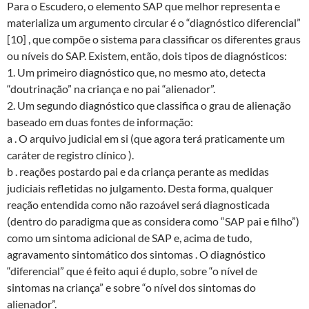
Para o Escudero, o elemento SAP que melhor representa e
materializa um argumento circular é o “diagnóstico diferencial”
[10] , que compõe o sistema para classificar os diferentes graus
ou níveis do SAP. Existem, então, dois tipos de diagnósticos:
1. Um primeiro diagnóstico que, no mesmo ato, detecta
“doutrinação” na criança e no pai “alienador”.
2. Um segundo diagnóstico que classifica o grau de alienação
baseado em duas fontes de informação:
a . O arquivo judicial em si (que agora terá praticamente um
caráter de registro clínico ).
b . reações postardo pai e da criança perante as medidas
judiciais refletidas no julgamento. Desta forma, qualquer
reação entendida como não razoável será diagnosticada
(dentro do paradigma que as considera como “SAP pai e filho”)
como um sintoma adicional de SAP e, acima de tudo,
agravamento sintomático dos sintomas . O diagnóstico
“diferencial” que é feito aqui é duplo, sobre “o nível de
sintomas na criança” e sobre “o nível dos sintomas do
alienador”.