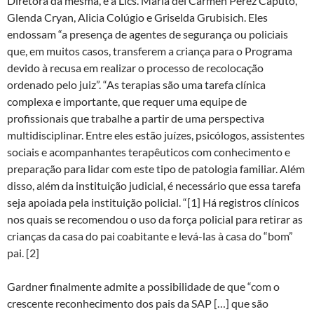
Diretora da mesma, e a Lics. María del Carmen Pérez Caputo,
Glenda Cryan, Alicia Colúgio e Griselda Grubisich. Eles
endossam “a presença de agentes de segurança ou policiais
que, em muitos casos, transferem a criança para o Programa
devido à recusa em realizar o processo de recolocação
ordenado pelo juiz”. “As terapias são uma tarefa clínica
complexa e importante, que requer uma equipe de
profissionais que trabalhe a partir de uma perspectiva
multidisciplinar. Entre eles estão juízes, psicólogos, assistentes
sociais e acompanhantes terapêuticos com conhecimento e
preparação para lidar com este tipo de patologia familiar. Além
disso, além da instituição judicial, é necessário que essa tarefa
seja apoiada pela instituição policial. “[1] Há registros clínicos
nos quais se recomendou o uso da força policial para retirar as
crianças da casa do pai coabitante e levá-las à casa do “bom”
pai. [2]
Gardner finalmente admite a possibilidade de que “com o
crescente reconhecimento dos pais da SAP […] que são