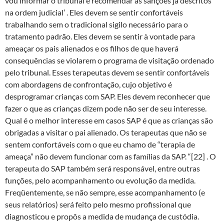
vou informar o tribunal e recomendar as sanções já descritos
na ordem judicial’ . Eles devem se sentir confortáveis ​​
trabalhando sem o tradicional sigilo necessário para o
tratamento padrão. Eles devem se sentir à vontade para
ameaçar os pais alienados e os filhos de que haverá
consequências se violarem o programa de visitação ordenado
pelo tribunal. Esses terapeutas devem se sentir confortáveis ​​
com abordagens de confrontação, cujo objetivo é
desprogramar crianças com SAP. Eles devem reconhecer que
fazer o que as crianças dizem pode não ser de seu interesse.
Qual é o melhor interesse em casos SAP é que as crianças são
obrigadas a visitar o pai alienado. Os terapeutas que não se
sentem confortáveis ​​com o que eu chamo de “terapia de
ameaça” não devem funcionar com as famílias da SAP. “[22] . O
terapeuta do SAP também será responsável, entre outras
funções, pelo acompanhamento ou evolução da medida.
Freqüentemente, se não sempre, esse acompanhamento (e
seus relatórios) será feito pelo mesmo profissional que
diagnosticou e propôs a medida de mudança de custódia.