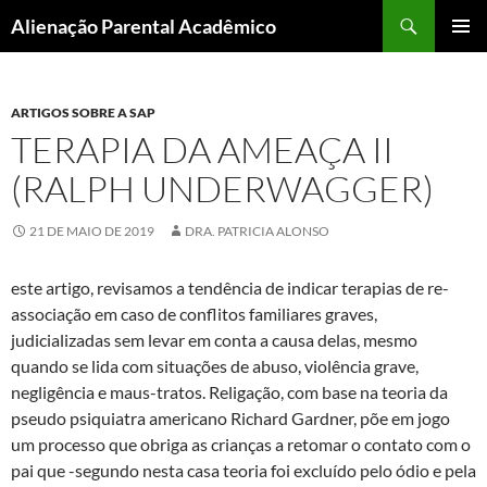
Pular
Pesquisar
Alienação Parental Acadêmico
para
MENU
o
PRINCI
conteúdo
ARTIGOS SOBRE A SAP
TERAPIA DA AMEAÇA II
(RALPH UNDERWAGGER)
21 DE MAIO DE 2019
DRA. PATRICIA ALONSO
este artigo, revisamos a tendência de indicar terapias de re-
associação em caso de conflitos familiares graves,
judicializadas sem levar em conta a causa delas, mesmo
quando se lida com situações de abuso, violência grave,
negligência e maus-tratos. Religação, com base na teoria da
pseudo psiquiatra americano Richard Gardner, põe em jogo
um processo que obriga as crianças a retomar o contato com o
pai que -segundo nesta casa teoria foi excluído pelo ódio e pela