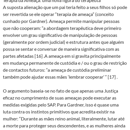
Terapia da Ameaça: uma nova figura do terapeuta
A suposta alienação que um pai teria feito a seus filhos só pode
ser revertida se ele operar “terapia de ameaça” (conceito
cunhado por Gardner). Ameaça permite manipular pessoas
que não cooperam: “a abordagem terapêutica deve primeiro
envolver um grau significativo de manipulação de pessoas
(geralmente por ordem judicial) e estrutura antes que alguém
possa se sentar e conversar de maneira significativa com as
partes afetadas [16] .A ameaça em si gravita principalmente
em mudança permanente de custódia e / ou o grau de restrição
de contactos futuros: “a ameaça de custódia preliminar
também pode ajudar essas mães ‘lembrar cooperar’ ” [17] .
O argumento baseia-se no fato de que apenas uma Justiça
eficaz no cumprimento de suas ameaças pode executar as
medidas exigidas pelo SAP. Para Gardner, isso é quase uma
luta contra os instintos primitivos que acredita existir na
mulher: “Durante as mães reino animal, literalmente, lutar até
a morte para proteger seus descendentes, e as mulheres ainda