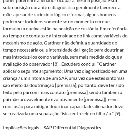
poder paternal e alienador ocupar a mesma posição. Esta
sobreposição durante o diagnóstico geralmente favorece a
mãe, apesar de raciocínio lógico e formal, alguns homens
podem ser incluídos somente se no momento em que
formulou a queixa estão na posição de custódia. Em referência
ao tempo de contato e à intensidade do link como variáveis ​​do
mecanismo de ação, Gardner não definiua quantidade de
tempo necessária ou a intensidade da ligação para doutrinar,
mas introduz-los como variáveis, sem mais medida do que a
avaliação do observador [8] . Escudero conclui, “Gardner
aplicar o seguinte argumento: Uma vez diagnosticado em uma
criança / um sintoma de um SAP, uma vez que estes sintomas
são efeito da doutrinação [premissa], portanto, deve ter sido
feito pelo pai com mais contato [premissa] sendo também o
pai mãe provavelmente evolutivamente [premissa]), e em
conclusão para mitigar doutrinar capacidade alienador deve
ser realizada uma separação física entre ele eo filho / a ” [9] .
Implicações legais – SAP Differential Diagnostics