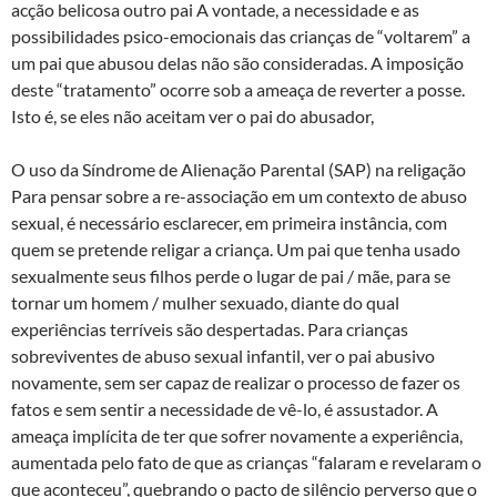
acção belicosa outro pai A vontade, a necessidade e as
possibilidades psico-emocionais das crianças de “voltarem” a
um pai que abusou delas não são consideradas. A imposição
deste “tratamento” ocorre sob a ameaça de reverter a posse.
Isto é, se eles não aceitam ver o pai do abusador,
O uso da Síndrome de Alienação Parental (SAP) na religação
Para pensar sobre a re-associação em um contexto de abuso
sexual, é necessário esclarecer, em primeira instância, com
quem se pretende religar a criança. Um pai que tenha usado
sexualmente seus filhos perde o lugar de pai / mãe, para se
tornar um homem / mulher sexuado, diante do qual
experiências terríveis são despertadas. Para crianças
sobreviventes de abuso sexual infantil, ver o pai abusivo
novamente, sem ser capaz de realizar o processo de fazer os
fatos e sem sentir a necessidade de vê-lo, é assustador. A
ameaça implícita de ter que sofrer novamente a experiência,
aumentada pelo fato de que as crianças “falaram e revelaram o
que aconteceu”, quebrando o pacto de silêncio perverso que o