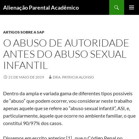
Pular
Pesquisar
Alienação Parental Acadêmico
para
MENU
o
PRINCI
conteúdo
ARTIGOS SOBRE A SAP
O ABUSO DE AUTORIDADE
ANTES DO ABUSO SEXUAL
INFANTIL
21 DE MAIO DE 2019
DRA. PATRICIA ALONSO
Dentro da ampla e variada gama de diferentes tipos possíveis
de “abuso” que podem ocorrer, vou considerar neste trabalho
apenas aquele que se refere ao “abuso sexual infantil”, ASI, e,
particularmente, àquele que ocorre no ambiente familiar, o que
constitui 90/97% dos casos.
Dissemos em escrito anterior [1] , que o Código Penal no