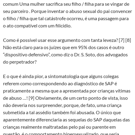
comum Uma mulher sacrifica seu filho / filha para se vingar de
seu parceiro . Porque inventar o abuso sexual do pai convencer
o filho / filha que tal catástrofe ocorreu, é uma passagem para
o ato compatível com um filicídio.
Como é possível usar esse argumento com tanta leveza? [7] [8]
Não está claro para os juízes que em 95% dos casos é outro
“dispositivo defensivo”, como diz o Dr. S. Soto, dos advogados
do perpetrador?
E o que é ainda pior, a sintomatologia que alguns colegas
referem como correspondendo ao diagnóstico de SAP é
praticamente a mesma que a apresentada por crianças vítimas
de abuso …! [9] Obviamente, de um certo ponto de vista, isso
não deveria nos surpreender, porque, de fato, uma criança
submetida a tal assédio também foi abusada. O único que
aparentemente diferenciaria as sequelas do SAP daquelas das
crianças realmente maltratadas pelo pai ou parente em
questão, é o comportamento hipersexualizado, que seria