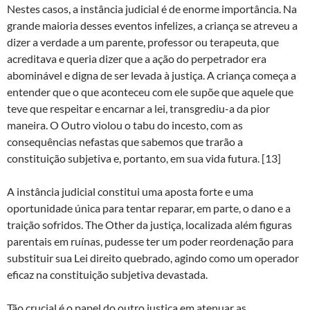
Nestes casos, a instância judicial é de enorme importância. Na
grande maioria desses eventos infelizes, a criança se atreveu a
dizer a verdade a um parente, professor ou terapeuta, que
acreditava e queria dizer que a ação do perpetrador era
abominável e digna de ser levada à justiça. A criança começa a
entender que o que aconteceu com ele supõe que aquele que
teve que respeitar e encarnar a lei, transgrediu-a da pior
maneira. O Outro violou o tabu do incesto, com as
consequências nefastas que sabemos que trarão a
constituição subjetiva e, portanto, em sua vida futura. [13]
A instância judicial constitui uma aposta forte e uma
oportunidade única para tentar reparar, em parte, o dano e a
traição sofridos. The Other da justiça, localizada além figuras
parentais em ruínas, pudesse ter um poder reordenação para
substituir sua Lei direito quebrado, agindo como um operador
eficaz na constituição subjetiva devastada.
Tão crucial é o papel do outro justiça em atenuar as