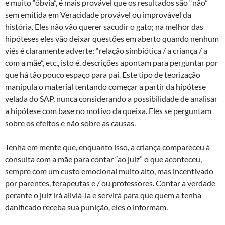
e muito “óbvia”, é mais provável que os resultados são “não”
sem emitida em Veracidade provável ou improvável da
história. Eles não vão querer sacudir o gato; na melhor das
hipóteses eles vão deixar questões em aberto quando nenhum
viés é claramente adverte: “relação simbiótica / a criança / a
com a mãe”, etc., isto é, descrições apontam para perguntar por
que há tão pouco espaço para pai. Este tipo de teorização
manipula o material tentando começar a partir da hipótese
velada do SAP, nunca considerando a possibilidade de analisar
a hipótese com base no motivo da queixa. Eles se perguntam
sobre os efeitos e não sobre as causas.
Tenha em mente que, enquanto isso, a criança compareceu à
consulta com a mãe para contar “ao juiz” o que aconteceu,
sempre com um custo emocional muito alto, mas incentivado
por parentes, terapeutas e / ou professores. Contar a verdade
perante o juiz irá aliviá-la e servirá para que quem a tenha
danificado receba sua punição, eles o informam.