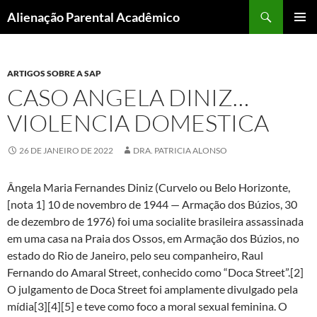
Pular
Pesquisar
Alienação Parental Acadêmico
para
MENU
o
PRINCI
conteúdo
ARTIGOS SOBRE A SAP
CASO ANGELA DINIZ…
VIOLENCIA DOMESTICA
26 DE JANEIRO DE 2022
DRA. PATRICIA ALONSO
Ângela Maria Fernandes Diniz (Curvelo ou Belo Horizonte,
[nota 1] 10 de novembro de 1944 — Armação dos Búzios, 30
de dezembro de 1976) foi uma socialite brasileira assassinada
em uma casa na Praia dos Ossos, em Armação dos Búzios, no
estado do Rio de Janeiro, pelo seu companheiro, Raul
Fernando do Amaral Street, conhecido como “Doca Street”.[2]
O julgamento de Doca Street foi amplamente divulgado pela
mídia[3][4][5] e teve como foco a moral sexual feminina. O