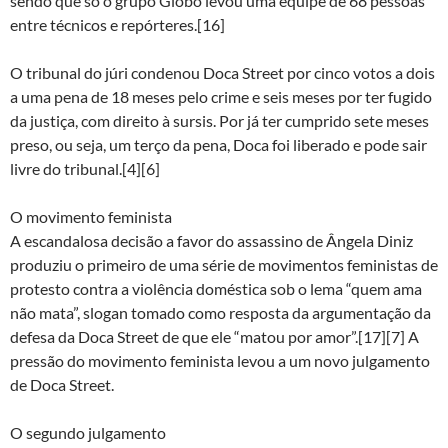
sendo que só o grupo Globo levou uma equipe de 68 pessoas
entre técnicos e repórteres.[16]
O tribunal do júri condenou Doca Street por cinco votos a dois
a uma pena de 18 meses pelo crime e seis meses por ter fugido
da justiça, com direito à sursis. Por já ter cumprido sete meses
preso, ou seja, um terço da pena, Doca foi liberado e pode sair
livre do tribunal.[4][6]
O movimento feminista
A escandalosa decisão a favor do assassino de Ângela Diniz
produziu o primeiro de uma série de movimentos feministas de
protesto contra a violência doméstica sob o lema “quem ama
não mata”, slogan tomado como resposta da argumentação da
defesa da Doca Street de que ele “matou por amor”.[17][7] A
pressão do movimento feminista levou a um novo julgamento
de Doca Street.
O segundo julgamento