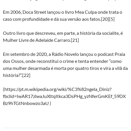
Em 2006, Doca Street lançou o livro Mea Culpa onde trata o
caso com profundidade e dá sua versão aos fatos.[20][5]
Outro livro que descreveu, em parte, a história da socialite, é
Mulher Livre de Adelaide Carraro.[21]
Em setembro de 2020, a Rádio Novelo lançou o podcast Praia
dos Ossos, onde reconstitui o crime e tenta entender “como
uma mulher desarmada é morta por quatro tiros e vira a vilã da
história?”.[22]
(https://pt.m.wikipedia.org/wiki/%C3%82ngela_Diniz?
fbclid=IwAR17zlwaJuXttqItkca3DsPHg_yzNferGmKEf_59DX
Bz9hTGtNnbowzo3aU )